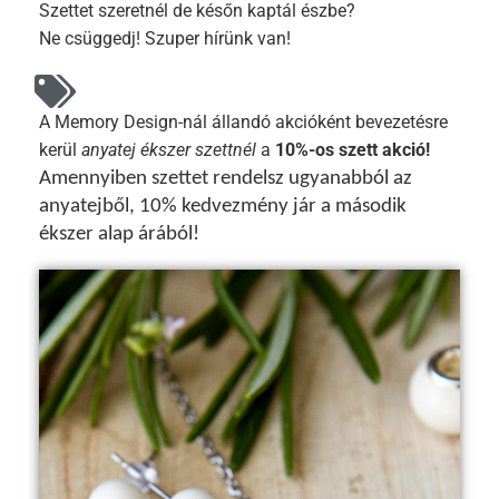
Szettet szeretnél de későn kaptál észbe?
Ne csüggedj! Szuper hírünk van!
A Memory Design-nál állandó akcióként bevezetésre
kerül
anyatej ékszer szettnél
a
10%-os szett akció!
Amennyiben szettet rendelsz ugyanabból az
anyatejből, 10% kedvezmény jár a második
ékszer alap árából!