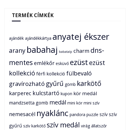
TERMÉK CÍMKÉK
anyatej ékszer
ajándék
ajándékkártya
babahaj
dns-
arany
charm
babatalp
ezüst
mentes
ezüst
emlékőr
esküvő
kollekció
fülbevaló
férfi kollekció
karkötő
gyűrű
gravírozható
gömb
karperec
kulcstartó
kör medál
kupon
medál
mandzsetta gomb
mini kör
mini szív
nyaklánc
nemesacél
szív
szív
pandora
puzzle
szív medál
gyűrű
szív karkötő
virág
állatszőr