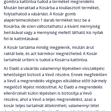
gombra kattintva tudod a terméket megrendelni.
Miután beraktad a Kosárba a kiválasztott terméket,
folytathatod a vásárlást. A Kosár gomb
alapértelmezésben 1 darab terméket tesz be a
Kosárba, de ezen változtathatsz a kívánt mennyiség
beírásával vagy a mennyiség mellett látható kis nyilak
fel-le kattintásával.
A Kosár tartalma mindig megjelenik, miután árut
raktál bele, és azt bármikor megnézheted. A Kosár
tartalmát üríteni is tudod a Kosárra kattintva.
Az Eladó a vásárlás valamennyi lépésében visszalépési
lehetőséget biztosít a Vevő részére. Ennek megfelelően
a Vevő a megrendelés végleges elküldése előtt bármely
megelőző lépést módosíthat. Az Eladó a megrendelés
ellenőrzését külön lépésben is biztosítja a Vevő
részére, ahol a Vevő a teljes megrendelést, azaz a
kosár teljes tartalmát áttekintheti, valamennyi tétel