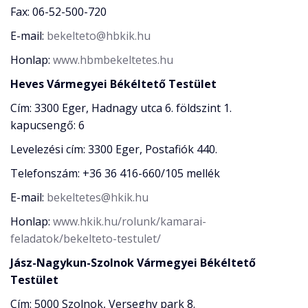
Fax: 06-52-500-720
E-mail:
bekelteto@hbkik.hu
Honlap:
www.hbmbekeltetes.hu
Heves Vármegyei Békéltető Testület
Cím: 3300 Eger, Hadnagy utca 6. földszint 1.
kapucsengő: 6
Levelezési cím: 3300 Eger, Postafiók 440.
Telefonszám: +36 36 416-660/105 mellék
E-mail:
bekeltetes@hkik.hu
Honlap:
www.hkik.hu/rolunk/kamarai-
feladatok/bekelteto-testulet/
Jász-Nagykun-Szolnok Vármegyei Békéltető
Testület
Cím: 5000 Szolnok, Verseghy park 8.