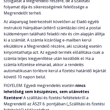
szolgáltat a Megrendelő részére, de a szállítási
folyamat díja és sikerességének felelőssége a
Megrendelőt terheli.
Az alapanyag beérkezését követően az Eladó egyéb
instrukció hiányában (eltérő számlázási cím) a postai
küldeményen található feladói név és cím alapján állítja
ki a számlát. A számla kizárólag e-mailben kerül
elküldésre a Megrendelő részére, aki szükség esetén
kinyomtathatja azt. Az egyedi termék előállítása csak a
számla teljes kiegyenlítése után kezdődik el. Ha a
számla kifizetése elmarad, akkor a rendelés
automatikusan törlésre kerül a fizetési határidő lejártát
követő 10 napon belül.
FIGYELEM: Egyedi megrendelés esetén
nincs
lehetőség sem készpénzes, sem utánvétes
fizetésre
! A szállítási és fizetési feltételekről a
Megrendelő az ÁSZF 6. pontjában („Szállítási és fizetési