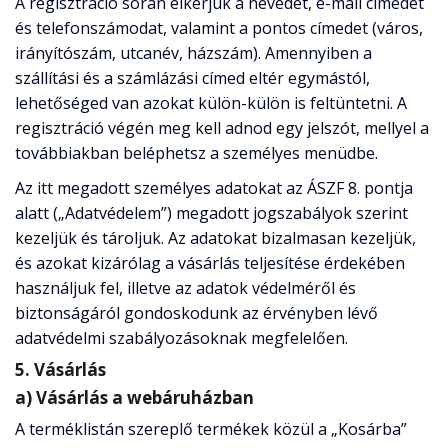
A regisztráció során elkérjük a nevedet, e-mail címedet
és telefonszámodat, valamint a pontos címedet (város,
irányítószám, utcanév, házszám). Amennyiben a
szállítási és a számlázási címed eltér egymástól,
lehetőséged van azokat külön-külön is feltüntetni. A
regisztráció végén meg kell adnod egy jelszót, mellyel a
továbbiakban beléphetsz a személyes menüdbe.
Az itt megadott személyes adatokat az ÁSZF 8. pontja
alatt („Adatvédelem”) megadott jogszabályok szerint
kezeljük és tároljuk. Az adatokat bizalmasan kezeljük,
és azokat kizárólag a vásárlás teljesítése érdekében
használjuk fel, illetve az adatok védelméről és
biztonságáról gondoskodunk az érvényben lévő
adatvédelmi szabályozásoknak megfelelően.
5. Vásárlás
a) Vásárlás a webáruházban
A terméklistán szereplő termékek közül a „Kosárba”