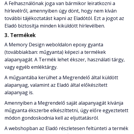
A Felhasználónak joga van bármikor leiratkozni a
hírlevélről, amennyiben úgy dönt, hogy nem kíván
további tájékoztatást kapni az Eladótól. Ezt a jogot az
Eladó biztosítja minden kiküldött hírlevélben.
3. Termékek
A Memory Design weboldalon epoxy gyanta
(továbbiakban: műgyanta) képezi a termékek
alapanyagát. A Termék lehet ékszer, használati tárgy,
vagy egyéb emléktárgy.
A műgyantába kerülhet a Megrendelő által küldött
alapanyag, valamint az Eladó által előkészített
alapanyag is.
Amennyiben a Megrendelő saját alapanyagát kívánja
műgyanta ékszerbe elkészíttetni, úgy előre egyeztetett
módon gondoskodnia kell az eljuttatásról.
A webshopban az Eladó részletesen feltünteti a termék