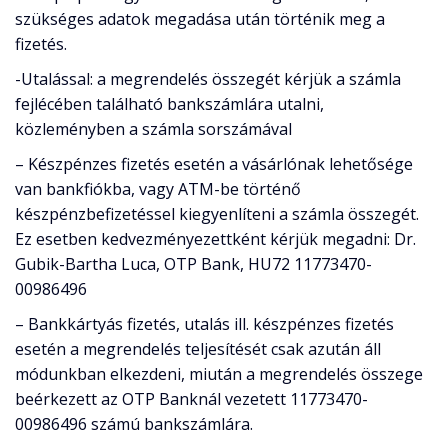
szükséges adatok megadása után történik meg a
fizetés.
-Utalással: a megrendelés összegét kérjük a számla
fejlécében található bankszámlára utalni,
közleményben a számla sorszámával
– Készpénzes fizetés esetén a vásárlónak lehetősége
van bankfiókba, vagy ATM-be történő
készpénzbefizetéssel kiegyenlíteni a számla összegét.
Ez esetben kedvezményezettként kérjük megadni: Dr.
Gubik-Bartha Luca, OTP Bank, HU72 11773470-
00986496
– Bankkártyás fizetés, utalás ill. készpénzes fizetés
esetén a megrendelés teljesítését csak azután áll
módunkban elkezdeni, miután a megrendelés összege
beérkezett az OTP Banknál vezetett 11773470-
00986496 számú bankszámlára.