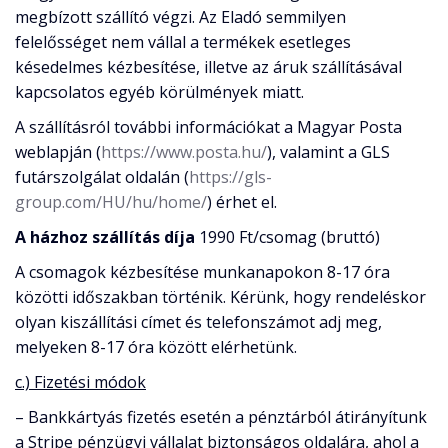
megbízott szállító végzi. Az Eladó semmilyen
felelősséget nem vállal a termékek esetleges
késedelmes kézbesítése, illetve az áruk szállításával
kapcsolatos egyéb körülmények miatt.
A szállításról további információkat a Magyar Posta
weblapján (
https://www.posta.hu/
), valamint a GLS
futárszolgálat oldalán (
https://gls-
group.com/HU/hu/home/
) érhet el.
A házhoz szállítás díja
1990 Ft/csomag (bruttó)
A csomagok kézbesítése munkanapokon 8-17 óra
közötti időszakban történik. Kérünk, hogy rendeléskor
olyan kiszállítási címet és telefonszámot adj meg,
melyeken 8-17 óra között elérhetünk.
c.) Fizetési módok
– Bankkártyás fizetés esetén a pénztárból átirányítunk
a Stripe pénzügyi vállalat biztonságos oldalára, ahol a