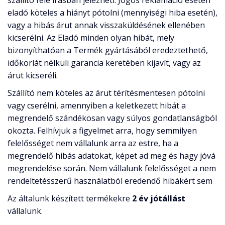
szállító felé írásban jelezheti. Jogos reklamáció esetén
eladó köteles a hiányt pótolni (mennyiségi hiba esetén),
vagy a hibás árut annak visszaküldésének ellenében
kicserélni. Az Eladó minden olyan hibát, mely
bizonyíthatóan a Termék gyártásából eredeztethető,
időkorlát nélküli garancia keretében kijavít, vagy az
árut kicseréli.
Szállító nem köteles az árut térítésmentesen pótolni
vagy cserélni, amennyiben a keletkezett hibát a
megrendelő szándékosan vagy súlyos gondatlanságból
okozta. Felhívjuk a figyelmet arra, hogy semmilyen
felelősséget nem vállalunk arra az estre, ha a
megrendelő hibás adatokat, képet ad meg és hagy jóvá
megrendelése során. Nem vállalunk felelősséget a nem
rendeltetésszerű használatból eredendő hibákért sem
Az általunk készített termékekre
2 év jótállást
vállalunk.