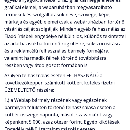
egyéb anyagok, a webáruház grafikai megjelenése és
grafikai elemei, a webáruházban megvásárolható
termékek és szolgáltatások neve, szövege, képe,
márkája és egyéb elemei csak a webáruházban történő
vásárlás célját szolgálják. Minden egyéb felhasználás az
Eladó írásbeli engedélye nélkül tilos, különös tekintettel
az adatbázisokba történő rögzítésre, sokszorosításra
és a reklámcélú felhasználás bármely formájára,
valamint harmadik félnek történő továbbításra,
részben vagy átdolgozott formában is.
Az ilyen felhasználás esetén FELHASZNÁLÓ a
következőképpen számított kötbért köteles fizetni
ÜZEMELTETŐ részére:
1.) a Weblap bármely részének vagy egészének
bármilyen felületen történő felhasználása esetén a
kötbér összege naponta, másolt szavanként vagy
képenként 5 000, azaz ötezer forint. Egyéb kikötések
Engedély nélküli tartalom másolás esetén