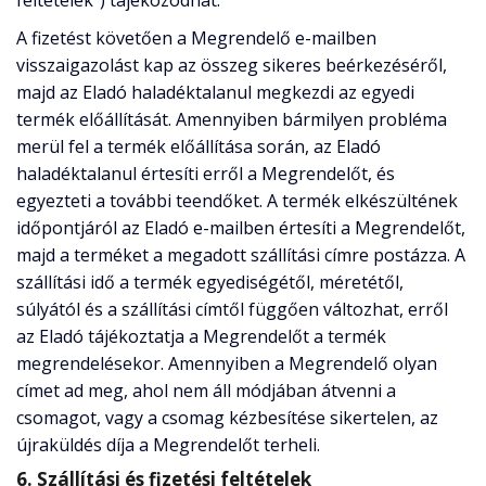
feltételek”) tájékozódhat.
A fizetést követően a Megrendelő e-mailben
visszaigazolást kap az összeg sikeres beérkezéséről,
majd az Eladó haladéktalanul megkezdi az egyedi
termék előállítását. Amennyiben bármilyen probléma
merül fel a termék előállítása során, az Eladó
haladéktalanul értesíti erről a Megrendelőt, és
egyezteti a további teendőket. A termék elkészültének
időpontjáról az Eladó e-mailben értesíti a Megrendelőt,
majd a terméket a megadott szállítási címre postázza. A
szállítási idő a termék egyediségétől, méretétől,
súlyától és a szállítási címtől függően változhat, erről
az Eladó tájékoztatja a Megrendelőt a termék
megrendelésekor. Amennyiben a Megrendelő olyan
címet ad meg, ahol nem áll módjában átvenni a
csomagot, vagy a csomag kézbesítése sikertelen, az
újraküldés díja a Megrendelőt terheli.
6. Szállítási és fizetési feltételek