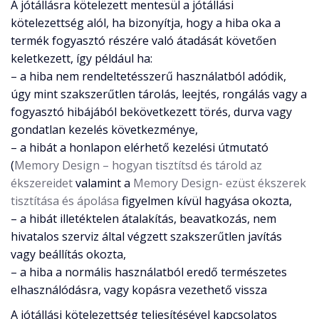
A jótállásra kötelezett mentesül a jótállási
kötelezettség alól, ha bizonyítja, hogy a hiba oka a
termék fogyasztó részére való átadását követően
keletkezett, így például ha:
– a hiba nem rendeltetésszerű használatból adódik,
úgy mint szakszerűtlen tárolás, leejtés, rongálás vagy a
fogyasztó hibájából bekövetkezett törés, durva vagy
gondatlan kezelés következménye,
– a hibát a honlapon elérhető kezelési útmutató
(
Memory Design – hogyan tisztítsd és tárold az
ékszereidet
valamint a
Memory Design- ezüst ékszerek
tisztítása és ápolása
figyelmen kívül hagyása okozta,
– a hibát illetéktelen átalakítás, beavatkozás, nem
hivatalos szerviz által végzett szakszerűtlen javítás
vagy beállítás okozta,
– a hiba a normális használatból eredő természetes
elhasználódásra, vagy kopásra vezethető vissza
A jótállási kötelezettség teljesítésével kapcsolatos