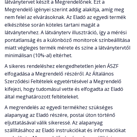
látványtervet készít a Megrendelőnek. Ezt a
Megrendelő igényei szerint addig alakítja, amíg meg
nem felel az elvárásoknak. Az Eladó az egyedi termék
elkészítése során köteles tartani magát a
látványtervhez. A látványterv illusztráció, így a mérési
pontatlanság és a különböző monitorok színbeállítása
miatt végleges termék mérete és színe a látványtervtől
minimálisan (10%-al) eltérhet.
A sikeres rendeléshez elengedhetetlen jelen ÁSZF
elfogadása a Megrendelő részéről. Az Általános
Szerződési Feltételek egyetértésével a Megrendelő
kifejezi, hogy tudomásul vette és elfogadta az Eladó
által meghatározott feltételeket.
A megrendelés az egyedi termékhez szükséges
alapanyag az Eladó részére, postai úton történő
eljuttatásával válik sikeressé. Az alapanyag
szállításához az Eladó instrukciókat és információkat