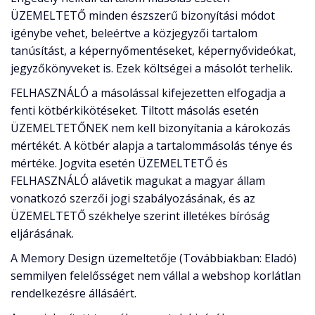
ÜZEMELTETŐ minden észszerű bizonyítási módot
igénybe vehet, beleértve a közjegyzői tartalom
tanúsítást, a képernyőmentéseket, képernyővideókat,
jegyzőkönyveket is. Ezek költségei a másolót terhelik.
FELHASZNÁLÓ a másolással kifejezetten elfogadja a
fenti kötbérkikötéseket. Tiltott másolás esetén
ÜZEMELTETŐNEK nem kell bizonyítania a károkozás
mértékét. A kötbér alapja a tartalommásolás ténye és
mértéke. Jogvita esetén ÜZEMELTETŐ és
FELHASZNÁLÓ alávetik magukat a magyar állam
vonatkozó szerzői jogi szabályozásának, és az
ÜZEMELTETŐ székhelye szerint illetékes bíróság
eljárásának.
A Memory Design üzemeltetője (Továbbiakban: Eladó)
semmilyen felelősséget nem vállal a webshop korlátlan
rendelkezésre állásáért.