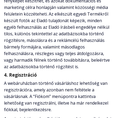
fényképet készíthet, és azokat dokumentációs és
marketing célra honlapján valamint közösségi média
felületein közzéteheti. Az elkészült egyedi Termékről
készült fotók az Eladó tulajdonát képezik, minden
egyéb felhasználás az Eladó írásbeli engedélye nélkül
tilos, különös tekintettel az adatbázisokba történő
rögzítésre, másolásra és a reklámcélú felhasználás
bármely formájára, valamint másodlagos
felhasználásra, részleges vagy teljes átdolgozásra,
vagy harmadik félnek történő továbbításra, beleértve
az adatbázisokba történő rögzítést is.
4. Regisztráció
A webáruházban történő vásárláshoz lehetőség van
regisztrációra, amely azonban nem feltétele a
vásárlásnak. A “Fiókom” menüpontra kattintva
lehetőség van regisztrálni, illetve ha már rendelkezel
fiókkal, bejelentkezésre.