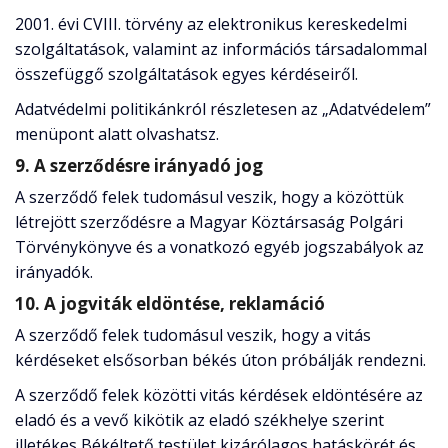
2001. évi CVIII. törvény az elektronikus kereskedelmi
szolgáltatások, valamint az információs társadalommal
összefüggő szolgáltatások egyes kérdéseiről.
Adatvédelmi politikánkról részletesen az „Adatvédelem”
menüpont alatt olvashatsz.
9. A szerződésre irányadó jog
A szerződő felek tudomásul veszik, hogy a közöttük
létrejött szerződésre a Magyar Köztársaság Polgári
Törvénykönyve és a vonatkozó egyéb jogszabályok az
irányadók.
10. A jogviták eldöntése, reklamáció
A szerződő felek tudomásul veszik, hogy a vitás
kérdéseket elsősorban békés úton próbálják rendezni.
A szerződő felek közötti vitás kérdések eldöntésére az
eladó és a vevő kikötik az eladó székhelye szerint
illetékes Békéltető testület kizárólagos hatáskörét és