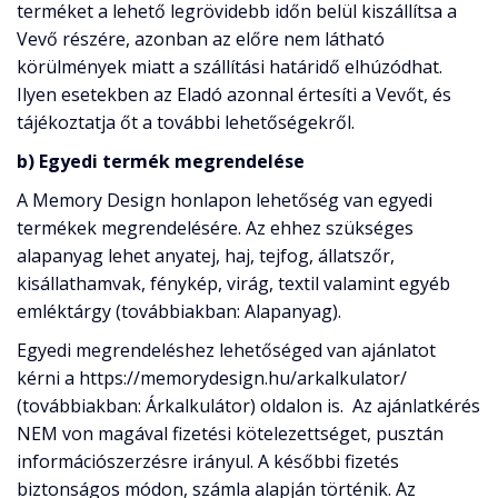
terméket a lehető legrövidebb időn belül kiszállítsa a
Vevő részére, azonban az előre nem látható
körülmények miatt a szállítási határidő elhúzódhat.
Ilyen esetekben az Eladó azonnal értesíti a Vevőt, és
tájékoztatja őt a további lehetőségekről.
b) Egyedi termék megrendelése
A Memory Design honlapon lehetőség van egyedi
termékek megrendelésére. Az ehhez szükséges
alapanyag lehet anyatej, haj, tejfog, állatszőr,
kisállathamvak, fénykép, virág, textil valamint egyéb
emléktárgy (továbbiakban: Alapanyag).
Egyedi megrendeléshez lehetőséged van ajánlatot
kérni a https://memorydesign.hu/arkalkulator/
(továbbiakban: Árkalkulátor) oldalon is. Az ajánlatkérés
NEM von magával fizetési kötelezettséget, pusztán
információszerzésre irányul. A későbbi fizetés
biztonságos módon, számla alapján történik. Az