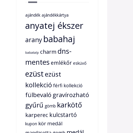
ajándék
ajándékkártya
anyatej ékszer
babahaj
arany
dns-
charm
babatalp
mentes
emlékőr
esküvő
ezüst
ezüst
kollekció
férfi kollekció
fülbevaló
gravírozható
karkötő
gyűrű
gömb
karperec
kulcstartó
kör medál
kupon
medál
mandzsetta gomb