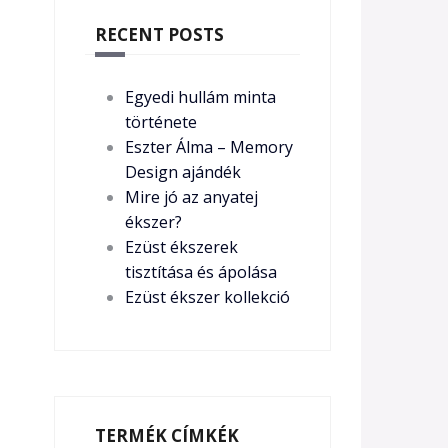
RECENT POSTS
Egyedi hullám minta
története
Eszter Álma – Memory
Design ajándék
Mire jó az anyatej
ékszer?
Ezüst ékszerek
tisztítása és ápolása
Ezüst ékszer kollekció
TERMÉK CÍMKÉK