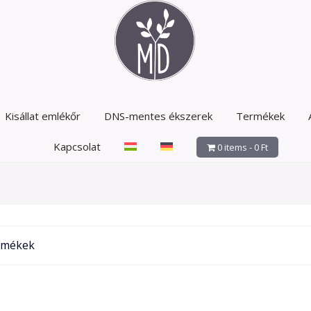
Kisállat emlékőr
DNS-mentes ékszerek
Termékek
Kapcsolat
0 items -
0
Ft
ermékek