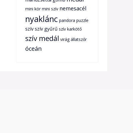
nemesacél
mini kör
mini szív
nyaklánc
pandora
puzzle
szív
szív gyűrű
szív karkötő
szív medál
virág
állatszőr
óceán