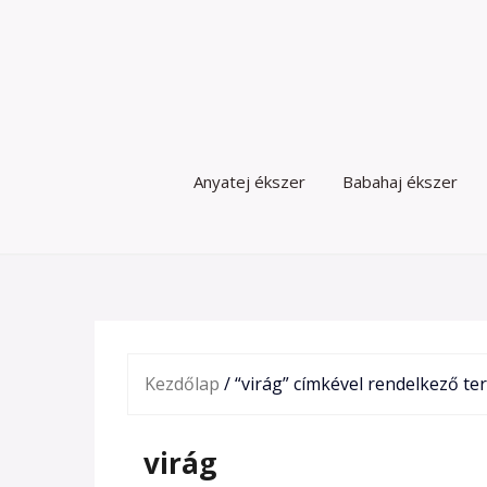
Skip
to
content
Anyatej ékszer
Babahaj ékszer
Kezdőlap
/ “virág” címkével rendelkező t
virág