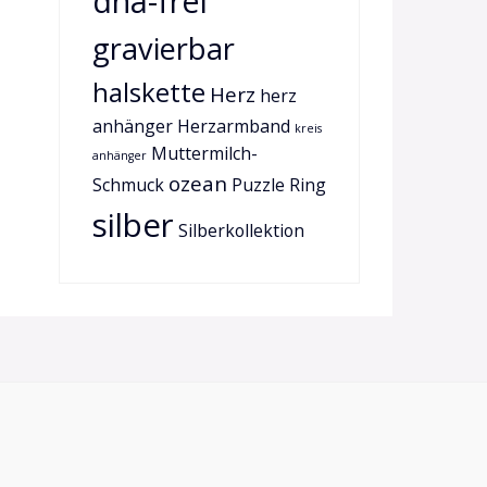
dna-frei
gravierbar
halskette
Herz
herz
anhänger
Herzarmband
kreis
Muttermilch-
anhänger
ozean
Schmuck
Puzzle
Ring
silber
Silberkollektion