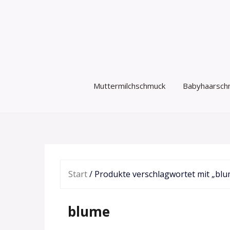
Zum
Inhalt
springen
Muttermilchschmuck
Babyhaarsch
Start
/ Produkte verschlagwortet mit „bl
blume