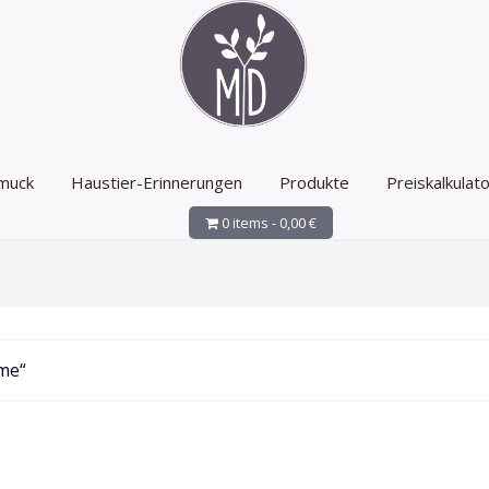
muck
Haustier-Erinnerungen
Produkte
Preiskalkulato
0 items -
0,00
€
ume“