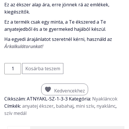
Ez az ékszer alap ára, erre jönnek rá az emlékek,
kiegészítők.
Ez a termék csak egy minta, a Te ékszered a Te
anyatejedből és a te gyermeked hajából készül.
Ha egyedi árajánlatot szeretnél kérni, használd az
Árkalkulátorunkat!
Mini
Kosárba teszem
szív
medál
ALAP
Kedvencekhez
mennyiség
Cikkszám:
ATNYAKL-SZ-1-3-3
Kategória:
Nyakláncok
Címkék:
anyatej ékszer
,
babahaj
,
mini szív
,
nyaklánc
,
szív medál