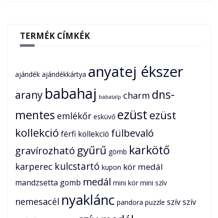
TERMÉK CÍMKÉK
anyatej ékszer
ajándék
ajándékkártya
babahaj
dns-
arany
charm
babatalp
ezüst
mentes
ezüst
emlékőr
esküvő
kollekció
fülbevaló
férfi kollekció
karkötő
gyűrű
gravírozható
gömb
karperec
kulcstartó
kör medál
kupon
medál
mandzsetta gomb
mini kör
mini szív
nyaklánc
nemesacél
szív
szív
pandora
puzzle