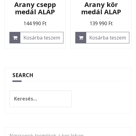
Arany csepp
Arany kör
medál ALAP
medál ALAP
144 990
Ft
139 990
Ft
Kosárba teszem
Kosárba teszem
SEARCH
Keresés:
Nincsenek termékek a kosárban.