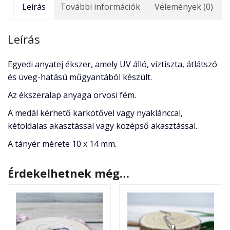
Leírás
További információk
Vélemények (0)
Leírás
Egyedi anyatej ékszer, amely UV álló, víztiszta, átlátszó
és üveg-hatású műgyantából készült.
Az ékszeralap anyaga orvosi fém.
A medál kérhető karkötővel vagy nyaklánccal,
kétoldalas akasztással vagy középső akasztással.
A tányér mérete 10 x 14 mm.
Érdekelhetnek még…