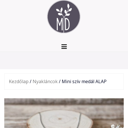
Skip
to
content
Kezdőlap
/
Nyakláncok
/ Mini szív medál ALAP