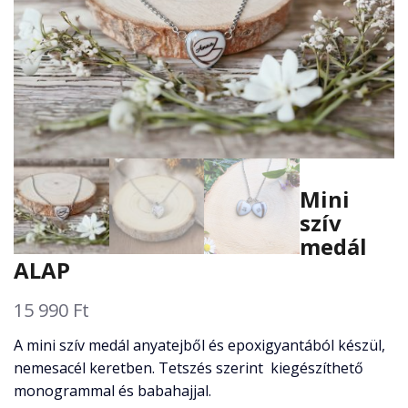
Mini
szív
medál
ALAP
15 990
Ft
A mini szív medál anyatejből és epoxigyantából készül,
nemesacél keretben. Tetszés szerint kiegészíthető
monogrammal és babahajjal.