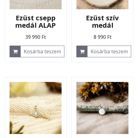
Ezüst csepp
Ezüst szív
medál ALAP
medál
39 990
Ft
8 990
Ft
Kosárba teszem
Kosárba teszem