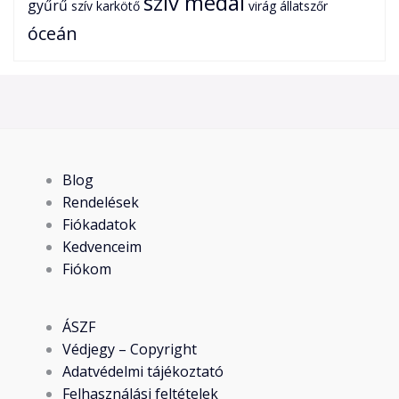
szív medál
gyűrű
szív karkötő
virág
állatszőr
óceán
Blog
Rendelések
Fiókadatok
Kedvenceim
Fiókom
ÁSZF
Védjegy – Copyright
Adatvédelmi tájékoztató
Felhasználási feltételek