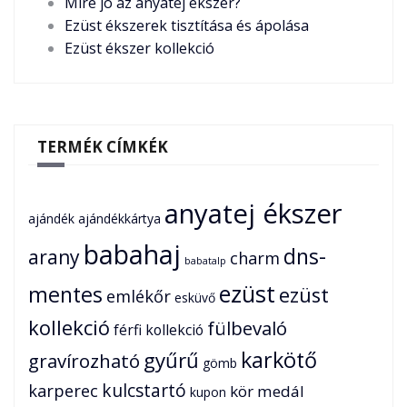
Mire jó az anyatej ékszer?
Ezüst ékszerek tisztítása és ápolása
Ezüst ékszer kollekció
TERMÉK CÍMKÉK
anyatej ékszer
ajándék
ajándékkártya
babahaj
dns-
arany
charm
babatalp
ezüst
mentes
ezüst
emlékőr
esküvő
kollekció
fülbevaló
férfi kollekció
karkötő
gyűrű
gravírozható
gömb
karperec
kulcstartó
kör medál
kupon