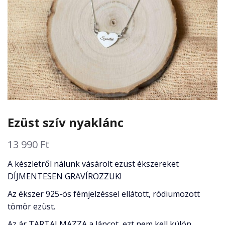
Ezüst szív nyaklánc
13 990
Ft
A készletről nálunk vásárolt ezüst ékszereket
DÍJMENTESEN GRAVÍROZZUK!
Az ékszer 925-ös fémjelzéssel ellátott, ródiumozott
tömör ezüst.
Az ár TARTALMAZZA a láncot, ezt nem kell külön