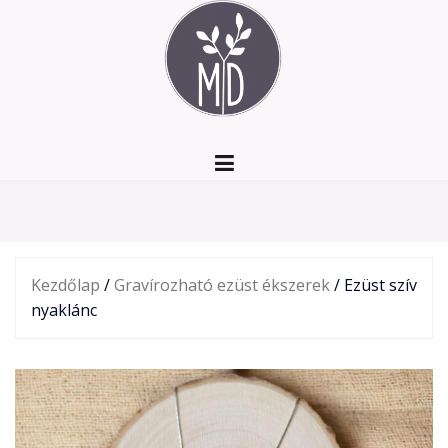
Skip
to
content
Kezdőlap
/
Gravírozható ezüst ékszerek
/ Ezüst szív
nyaklánc