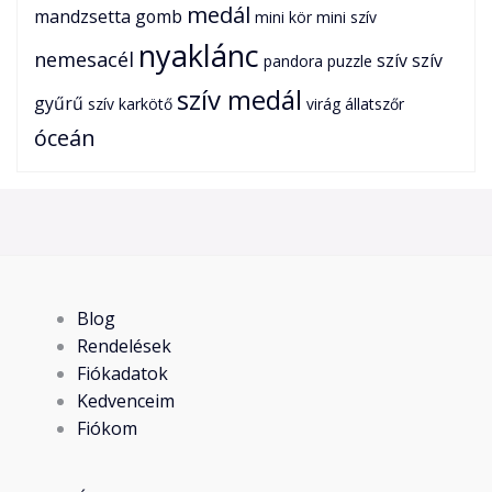
medál
mandzsetta gomb
mini kör
mini szív
nyaklánc
nemesacél
szív
szív
pandora
puzzle
szív medál
gyűrű
szív karkötő
virág
állatszőr
óceán
Blog
Rendelések
Fiókadatok
Kedvenceim
Fiókom