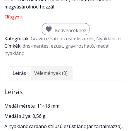
megvásárolnod hozzá!
Elfogyott
Kedvencekhez
Kategóriák:
Gravírozható ezüst ékszerek
,
Nyakláncok
Címkék:
dns-mentes
,
ezüst
,
gravírozható
,
medál
,
nyaklánc
Leírás
Vélemények (0)
Leírás
Medál mérete: 11×18 mm
Medál súlya: 0,56 g
A nyaklánc cardano stílusú ezüst lánc (ár tartalmazza),