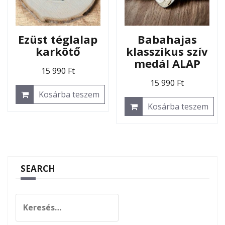
Ezüst téglalap
Babahajas
karkötő
klasszikus szív
medál ALAP
15 990
Ft
15 990
Ft
Kosárba teszem
Kosárba teszem
SEARCH
Keresés: