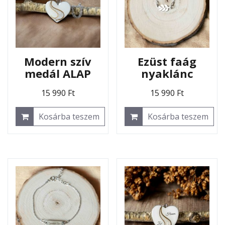
Modern szív
Ezüst faág
medál ALAP
nyaklánc
15 990
Ft
15 990
Ft
Kosárba teszem
Kosárba teszem