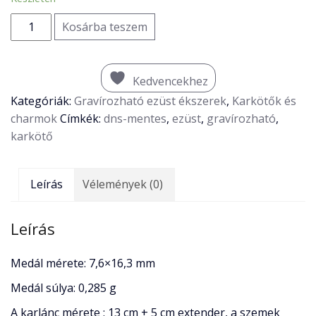
Ezüst
Kosárba teszem
faág
karkötő
mennyiség
Kedvencekhez
Kategóriák:
Gravírozható ezüst ékszerek
,
Karkötők és
charmok
Címkék:
dns-mentes
,
ezüst
,
gravírozható
,
karkötő
Leírás
Vélemények (0)
Leírás
Medál mérete: 7,6×16,3 mm
Medál súlya: 0,285 g
A karlánc mérete : 13 cm + 5 cm extender, a szemek