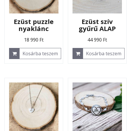
Ezüst puzzle
Ezüst szív
nyaklánc
gyűrű ALAP
18 990
Ft
44 990
Ft
Kosárba teszem
Kosárba teszem