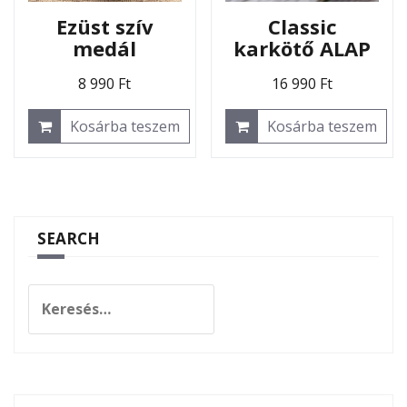
Ezüst szív
Classic
medál
karkötő ALAP
8 990
Ft
16 990
Ft
Kosárba teszem
Kosárba teszem
SEARCH
Keresés: