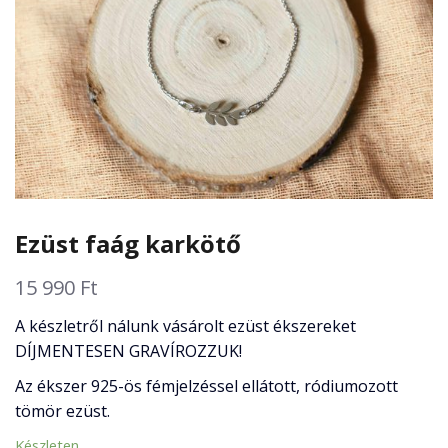
Ezüst faág karkötő
15 990
Ft
A készletről nálunk vásárolt ezüst ékszereket
DÍJMENTESEN GRAVÍROZZUK!
Az ékszer 925-ös fémjelzéssel ellátott, ródiumozott
tömör ezüst.
Készleten