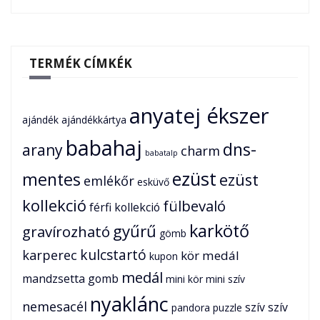
TERMÉK CÍMKÉK
anyatej ékszer
ajándék
ajándékkártya
babahaj
dns-
arany
charm
babatalp
ezüst
mentes
ezüst
emlékőr
esküvő
kollekció
fülbevaló
férfi kollekció
karkötő
gyűrű
gravírozható
gömb
karperec
kulcstartó
kör medál
kupon
medál
mandzsetta gomb
mini kör
mini szív
nyaklánc
nemesacél
szív
szív
pandora
puzzle