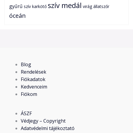
szív medál
gyűrű
szív karkötő
virág
állatszőr
óceán
Blog
Rendelések
Fiókadatok
Kedvenceim
Fiókom
ÁSZF
Védjegy – Copyright
Adatvédelmi tájékoztató