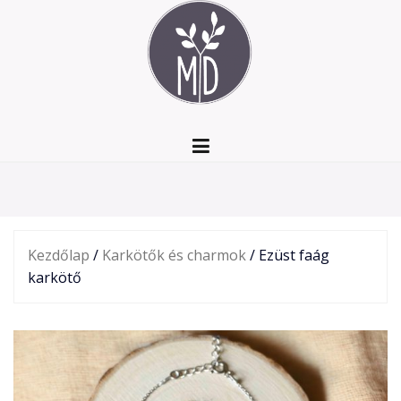
Skip
to
content
Kezdőlap
/
Karkötők és charmok
/ Ezüst faág
karkötő