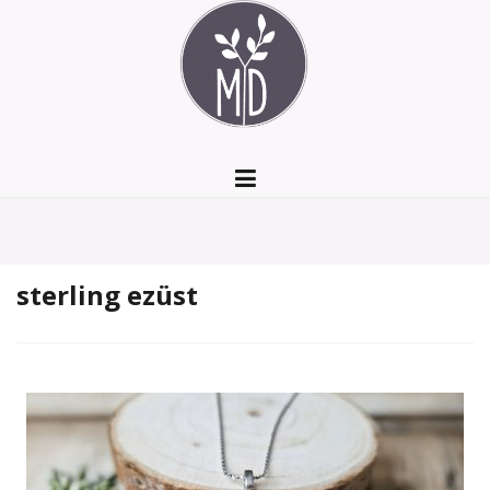
Skip
to
content
sterling ezüst