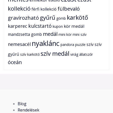
esküvő
kollekció
fülbevaló
férfi kollekció
karkötő
gyűrű
gravírozható
gömb
karperec
kulcstartó
kör medál
kupon
medál
mandzsetta gomb
mini kör
mini szív
nyaklánc
nemesacél
szív
szív
pandora
puzzle
szív medál
gyűrű
szív karkötő
virág
állatszőr
óceán
Blog
Rendelések