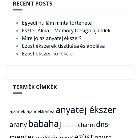
RECENT POSTS
Egyedi hullám minta története
Eszter Álma – Memory Design ajándék
Mire jó az anyatej ékszer?
Ezüst ékszerek tisztítása és ápolása
Ezüst ékszer kollekció
TERMÉK CÍMKÉK
anyatej ékszer
ajándék
ajándékkártya
babahaj
dns-
arany
charm
babatalp
ezüst
mentes
ezüst
emlékőr