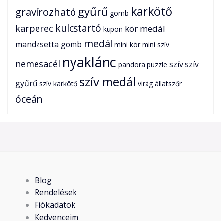
karkötő
gyűrű
gravírozható
gömb
karperec
kulcstartó
kör medál
kupon
medál
mandzsetta gomb
mini kör
mini szív
nyaklánc
nemesacél
szív
szív
pandora
puzzle
szív medál
gyűrű
szív karkötő
virág
állatszőr
óceán
Blog
Rendelések
Fiókadatok
Kedvenceim