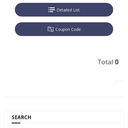
Detailed List
Coupon Code
Total
0
SEARCH