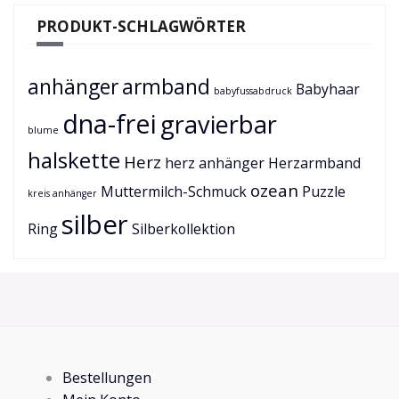
PRODUKT-SCHLAGWÖRTER
anhänger
armband
Babyhaar
babyfussabdruck
dna-frei
gravierbar
blume
halskette
Herz
herz anhänger
Herzarmband
ozean
Muttermilch-Schmuck
Puzzle
kreis anhänger
silber
Ring
Silberkollektion
Bestellungen