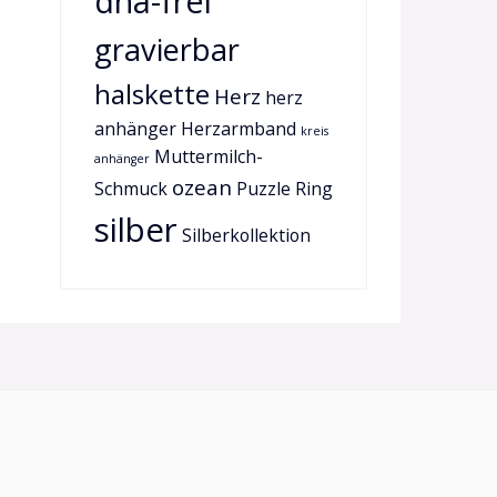
dna-frei
gravierbar
halskette
Herz
herz
anhänger
Herzarmband
kreis
Muttermilch-
anhänger
ozean
Schmuck
Puzzle
Ring
silber
Silberkollektion