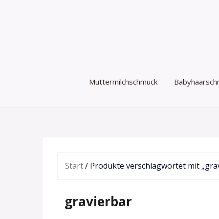
Zum
Inhalt
springen
Muttermilchschmuck
Babyhaarsch
Start
/ Produkte verschlagwortet mit „gra
gravierbar