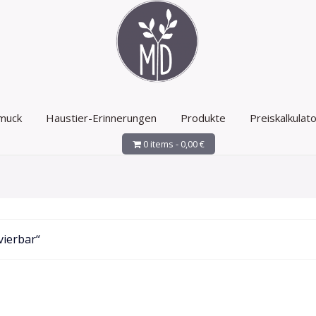
muck
Haustier-Erinnerungen
Produkte
Preiskalkulato
0 items -
0,00
€
vierbar“