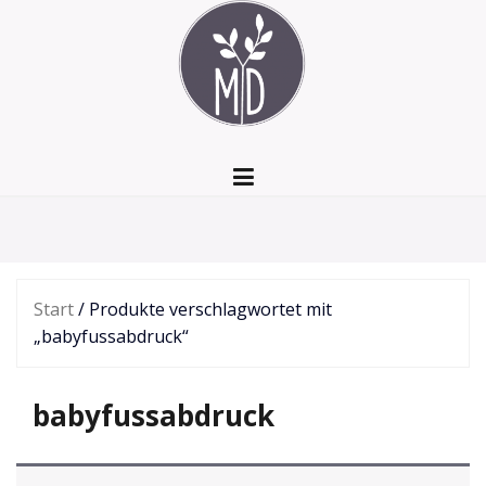
Zum
Inhalt
springen
Start
/ Produkte verschlagwortet mit
„babyfussabdruck“
babyfussabdruck