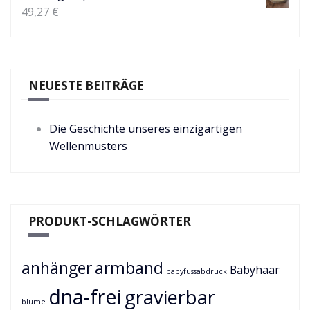
49,27
€
NEUESTE BEITRÄGE
Die Geschichte unseres einzigartigen
Wellenmusters
PRODUKT-SCHLAGWÖRTER
anhänger
armband
Babyhaar
babyfussabdruck
dna-frei
gravierbar
blume