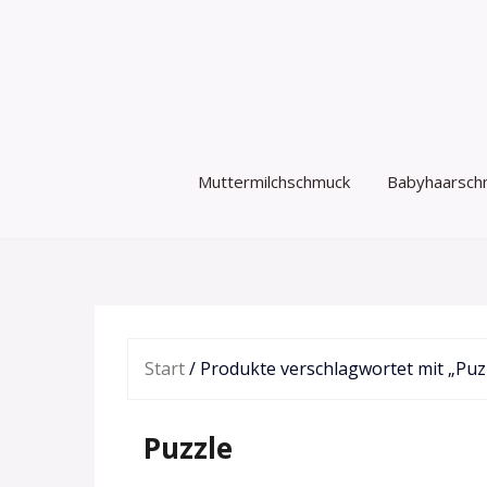
Zum
Inhalt
springen
Muttermilchschmuck
Babyhaarsch
Start
/ Produkte verschlagwortet mit „Puz
Puzzle