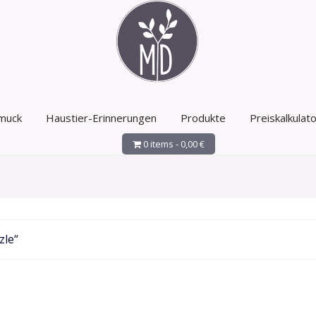
muck
Haustier-Erinnerungen
Produkte
Preiskalkulato
0 items -
0,00
€
zle“