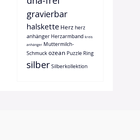
dna-frei
gravierbar
halskette
Herz
herz
anhänger
Herzarmband
kreis
Muttermilch-
anhänger
ozean
Schmuck
Puzzle
Ring
silber
Silberkollektion