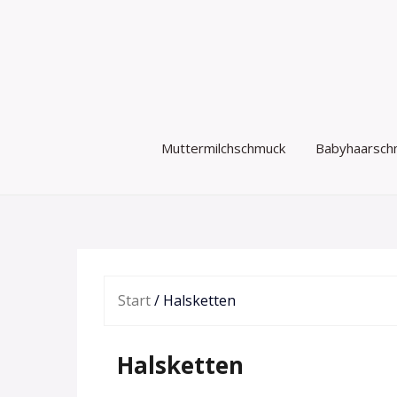
Zum
Inhalt
springen
Muttermilchschmuck
Babyhaarsch
Start
/ Halsketten
Halsketten