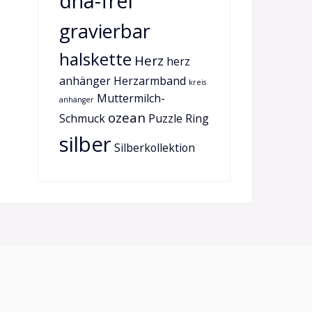
dna-frei
gravierbar
halskette
Herz
herz
anhänger
Herzarmband
kreis
Muttermilch-
anhänger
ozean
Schmuck
Puzzle
Ring
silber
Silberkollektion