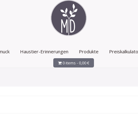
muck
Haustier-Erinnerungen
Produkte
Preiskalkulato
0 items -
0,00
€