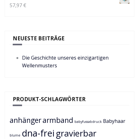
57,97
€
NEUESTE BEITRÄGE
Die Geschichte unseres einzigartigen
Wellenmusters
PRODUKT-SCHLAGWÖRTER
anhänger
armband
Babyhaar
babyfussabdruck
dna-frei
gravierbar
blume