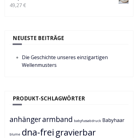
49,27
€
NEUESTE BEITRÄGE
Die Geschichte unseres einzigartigen
Wellenmusters
PRODUKT-SCHLAGWÖRTER
anhänger
armband
Babyhaar
babyfussabdruck
dna-frei
gravierbar
blume